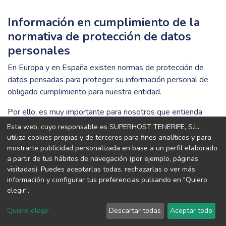
Información en cumplimiento de la
normativa de protección de datos
personales
En Europa y en España existen normas de protección de
datos pensadas para proteger su información personal de
obligado cumplimiento para nuestra entidad.
Por ello, es muy importante para nosotros que entienda
perfectamente qué vamos a hacer con los datos personales
Esta web, cuyo responsable es SUPERHOST TENERIFE, S.L.,
que le pedimos.
utiliza cookies propias y de terceros para fines analíticos y para
mostrarte publicidad personalizada en base a un perfil elaborado
Así, seremos transparentes y le daremos el control de sus
a partir de tus hábitos de navegación (por ejemplo, páginas
datos, con un lenguaje sencillo y opciones claras que le
visitadas). Puedes aceptarlas todas, rechazarlas o ver más
información y configurar tus preferencias pulsando en "Quiero
permitirán decidir qué haremos con su información personal.
elegir".
Por favor, si una vez leída la presente información le queda
Quiero elegir
Descartar todas
Aceptar todo
alguna duda, no dude en preguntarnos.